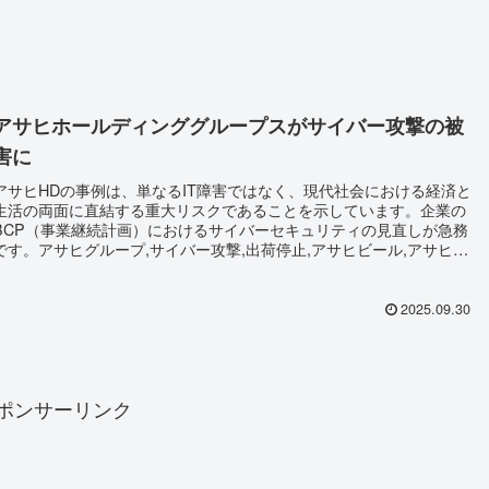
アサヒホールディンググループスがサイバー攻撃の被
害に
アサヒHDの事例は、単なるIT障害ではなく、現代社会における経済と
生活の両面に直結する重大リスクであることを示しています。企業の
BCP（事業継続計画）におけるサイバーセキュリティの見直しが急務
です。アサヒグループ,サイバー攻撃,出荷停止,アサヒビール,アサヒ飲
料,システム障害,日本企業サイバー攻撃,セキュリティ事故,ビール業界,
企業トラブル2025,Asahi Group Holdings,cyberattack Japan,beer
shipment suspended,cybersecurity issue
2025.09.30
ポンサーリンク