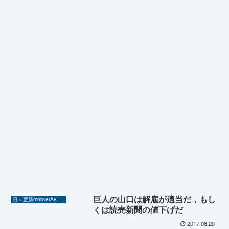
巨人の山口は解雇が適当だ，もし
日々更新mobilerA8（Yahoo!ニュースを毎日ウォッチ）
くは読売新聞の値下げだ
2017.08.20