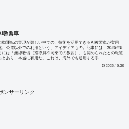
AI教習車
自動運転の実現が難しい中での、技術を活用できるAI教習車が実用
化。公道以外での利用という、アイディアもの。記事には、2025年5
月には「無線教習（指導員不同乗での教習）」も認められたとの報道
もとあり、本当に有用だ。これは、海外でも通用する手...
2025.10.30
ポンサーリンク