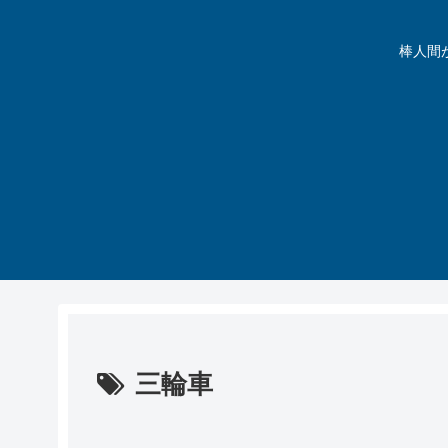
棒人間が動
三輪車