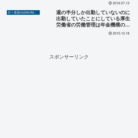
てメンタルで出勤拒否の愚かさ
2016.07.13
週の半分しか出勤していないのに
日々更新mobilerA8（Yahoo!ニュースを毎日ウォッチ）
出勤していたことにしている厚生
労働省の労働管理は年金機構の監
督なみに腐っている。
2015.10.18
スポンサーリンク