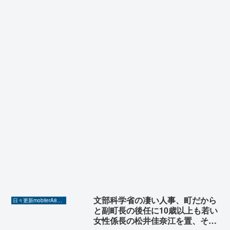
文部科学省の凄い人事、町だから
日々更新mobilerA8（Yahoo!ニュースを毎日ウォッチ）
と副町長の後任に10歳以上も若い
女性係長の松井佳奈江を置、そし