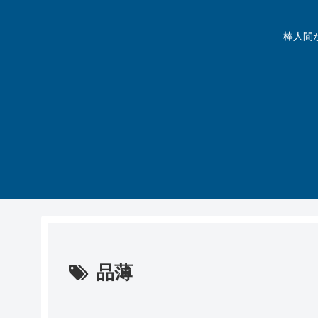
棒人間が動
品薄