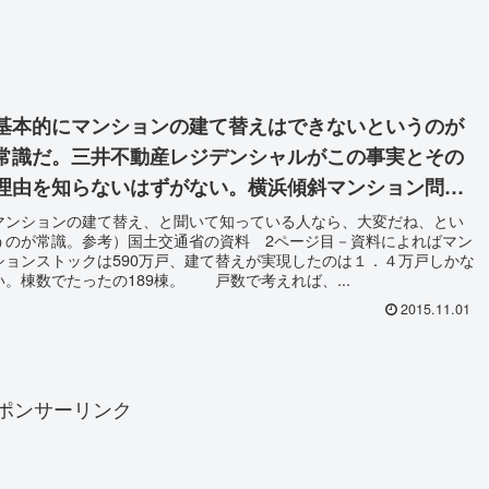
基本的にマンションの建て替えはできないというのが
常識だ。三井不動産レジデンシャルがこの事実とその
理由を知らないはずがない。横浜傾斜マンション問
題。
マンションの建て替え、と聞いて知っている人なら、大変だね、とい
うのが常識。参考）国土交通省の資料 2ページ目－資料によればマン
ションストックは590万戸、建て替えが実現したのは１．４万戸しかな
い。棟数でたったの189棟。 戸数で考えれば、...
2015.11.01
ポンサーリンク