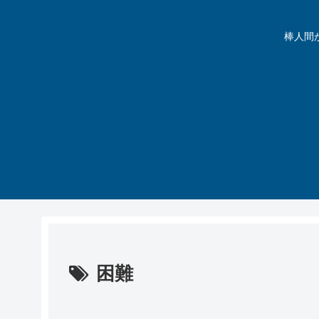
棒人間が動
困難