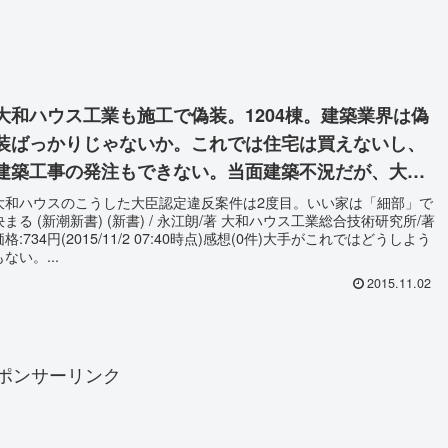
大和ハウス工業も施工で偽装。1204棟。建築業界は偽
装ばっかりじゃないか。これでは住宅は買えないし、
建築工事の発注もできない。当面建築不況だが、大手
がダメな業界はダメじゃないか？
大和ハウスのこうした大臣認定違反案件は2度目。いい家は「細部」で
決まる (新潮新書) (新書) / 永江朗/著 大和ハウス工業総合技術研究所/著
価格:734円(2015/11/2 07:40時点)感想(0件)大手がこれではどうしよう
もない。...
2015.11.02
ポンサーリンク