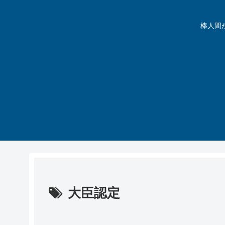
棒人間が動
大臣認定