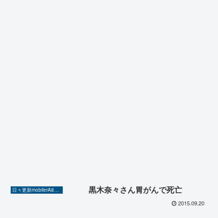
黒木奈々さん胃がんで死亡
日々更新mobilerA8（Yahoo!ニュースを毎日ウォッチ）
2015.09.20