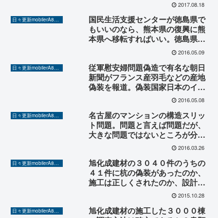
2017.08.18
国民生活支援センターが徳島県で
日々更新mobilerA8（Yahoo!ニュースを毎日ウォッチ）
もいいのなら、熊本県の復興に熊
本県へ移転すればいい。徳島県で
の実験はほぼ済んだ。本格実施は
2016.05.09
熊本県を拠点とするのが望まし
従軍慰安婦問題偽造で有名な朝日
い。
日々更新mobilerA8（Yahoo!ニュースを毎日ウォッチ）
新聞がフランス産羽毛などの産地
偽装を報道。偽装国家日本のイメ
ージは定着してしまった感があ
2016.05.08
る。三菱自動車まで偽装する国と
名古屋のマンションの構造スリッ
なってしまった日本。
日々更新mobilerA8（Yahoo!ニュースを毎日ウォッチ）
ト問題。問題と言えば問題だが、
大きな問題ではないところが分か
りにくいところ。
2016.03.26
旭化成建材の３０４０件のうちの
日々更新mobilerA8（Yahoo!ニュースを毎日ウォッチ）
４１件に杭の偽装があったのか、
施工は正しくされたのか、設計の
ミスはなかったのか？
2015.10.28
旭化成建材の施工した３０００棟
日々更新mobilerA8（Yahoo!ニュースを毎日ウォッチ）