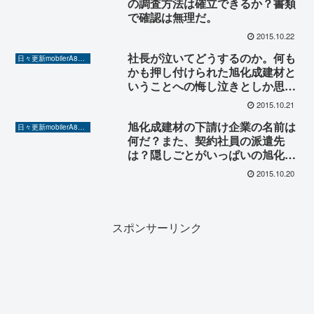
の調査方法は確立できるか？書類
で確認は無理だ。
2015.10.22
社長が泣いてどうするのか。何も
日々更新mobilerA8（Yahoo!ニュースを毎日ウォッチ）
かも押し付けられた旭化成建材と
いうことへの悔し泣きとしか思え
ない。
2015.10.21
旭化成建材の下請け企業の名前は
日々更新mobilerA8（Yahoo!ニュースを毎日ウォッチ）
何だ？また、契約社員の派遣先
は？隠しごとがいっぱいの旭化成
の会見。
2015.10.20
スポンサーリンク