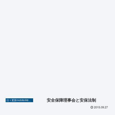
安全保障理事会と安保法制
日々更新mobilerA8（Yahoo!ニュースを毎日ウォッチ）
2015.09.27