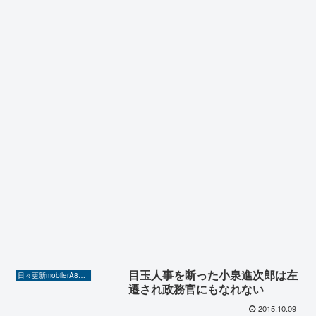
目玉人事を断った小泉進次郎は左
日々更新mobilerA8（Yahoo!ニュースを毎日ウォッチ）
遷され政務官にもなれない
2015.10.09