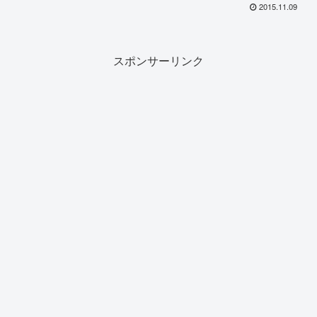
はや良いイメージがない。横浜傾
2015.11.09
斜マンション問題。
スポンサーリンク