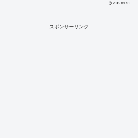
させる弱気な面を見せるべきでは
2015.09.10
ない
スポンサーリンク