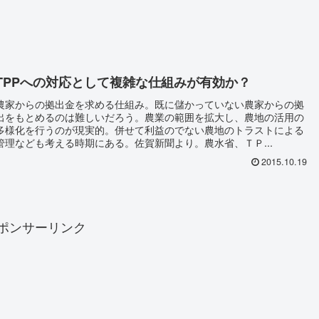
TPPへの対応として複雑な仕組みが有効か？
農家からの拠出金を求める仕組み。既に儲かっていない農家からの拠
出をもとめるのは難しいだろう。農業の範囲を拡大し、農地の活用の
多様化を行うのが現実的。併せて利益のでない農地のトラストによる
管理なども考える時期にある。佐賀新聞より。農水省、ＴＰ...
2015.10.19
ポンサーリンク