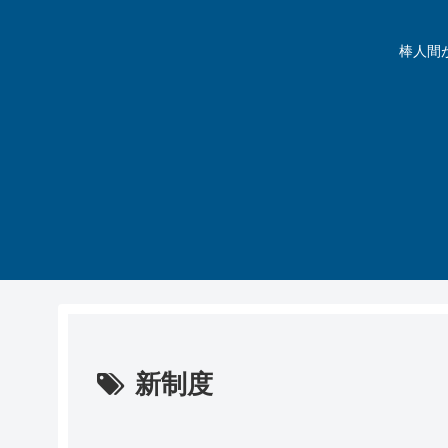
棒人間が動
新制度