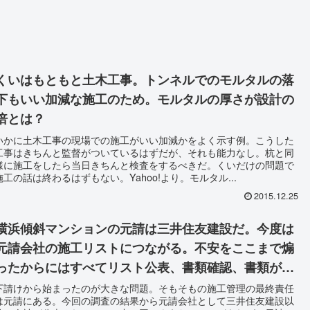
くいはもともと土木工事。トンネルでのモルタルの落
下もいい加減な施工のため。モルタルの厚さが設計の
倍とは？
いかに土木工事の現場での施工がいい加減かをよく示す例。こうした
工事はきちんと監督がついているはずだが、それも能力なし。杭と同
様に施工をしたら当日きちんと検査をするべきだ。くいだけの問題で
施工の話は終わるはずもない。Yahoo!より。モルタル...
2015.12.25
横浜傾斜マンションの元請は三井住友建設だ。今度は
元請会社の施工リストにつながる。不安をここまで煽
ったからにはすべてリスト公表、書類確認、書類がな
ければ建て替えだろう。
下請けから始まったのが大きな問題。そもそもの施工管理の最終責任
は元請にある。今回の調査の結果から元請会社として三井住友建設以