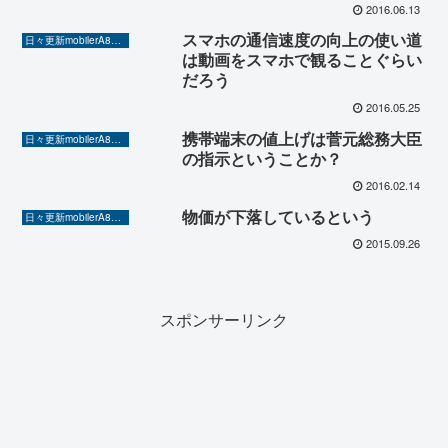
たといっても、その過半数はガラ
2016.06.13
ケーのはずだ。情報操作というか
スマホの通信速度の向上の使い道
なんというか・・・クズ記者ばか
日々更新mobilerA8（Yahoo!ニュースを毎日ウォッチ）
は動画をスマホで観ることぐらい
り。
だろう
2016.05.25
携帯端末の値上げは菅元総務大臣
日々更新mobilerA8（Yahoo!ニュースを毎日ウォッチ）
の指示ということか？
2016.02.14
物価が下落しているという
日々更新mobilerA8（Yahoo!ニュースを毎日ウォッチ）
2015.09.26
スポンサーリンク