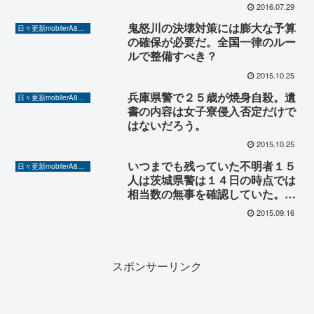
がいつも決まって間に合わないの
2016.07.29
と同じだ。
鬼怒川の決壊対策には膨大な予算
日々更新mobilerA8（Yahoo!ニュースを毎日ウォッチ）
の確保が必要だ。全国一律のルー
ルで整備すべき？
2015.10.25
兵庫県警で２５歳が焼身自殺。遺
日々更新mobilerA8（Yahoo!ニュースを毎日ウォッチ）
書の内容は女子寮侵入否定だけで
はないだろう。
2015.10.25
いつまでも残っていた不明者１５
日々更新mobilerA8（Yahoo!ニュースを毎日ウォッチ）
人は茨城県警は１４日の時点では
相当数の無事を確認していた。し
かも一人は実在しない人間だった
2015.09.16
という。情報共有悪すぎ。
スポンサーリンク