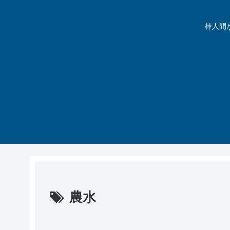
棒人間が動
農水