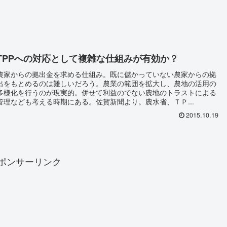
TPPへの対応として複雑な仕組みが有効か？
農家からの拠出金を求める仕組み。既に儲かっていない農家からの拠
出をもとめるのは難しいだろう。農業の範囲を拡大し、農地の活用の
多様化を行うのが現実的。併せて利益のでない農地のトラストによる
管理なども考える時期にある。佐賀新聞より。農水省、ＴＰ...
2015.10.19
ポンサーリンク