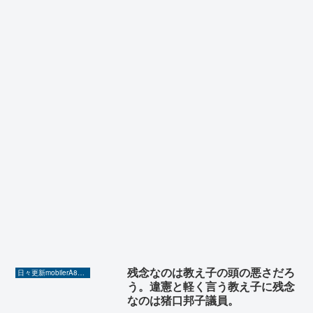
残念なのは教え子の頭の悪さだろ
日々更新mobilerA8（Yahoo!ニュースを毎日ウォッチ）
う。違憲と軽く言う教え子に残念
なのは猪口邦子議員。