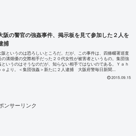
大阪の警官の強姦事件、掲示板を見て参加した２人を
逮捕
大阪というのは恐ろしいところだ。だが、この事件は、四條畷署巡査
長の溝畑優の交際相手だった２０代女性が被害者というもの。集団強
姦というのはそうなのだが、知らない相手ではないのである。Ｙａｈ
ｏｏより。＜集団強姦＞新たに２人逮捕 大阪府警毎日新聞...
2015.09.15
ポンサーリンク