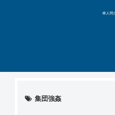
棒人間が動
集団強姦