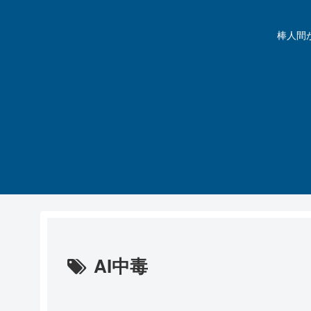
棒人間が動
AI中毒