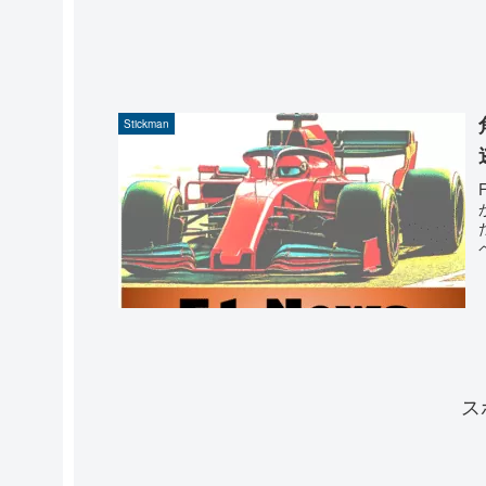
Stickman
ス