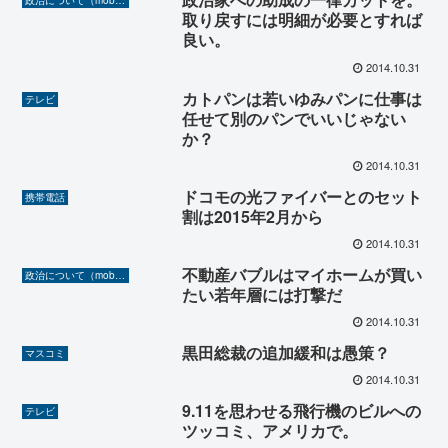
政治について（mobilerA8より）
取り戻すには明細が必要とすれば
良い。
2014.10.31
カトパンは若いゆみパンに仕事は
テレビ
任せて別のパンでいいじゃない
か？
2014.10.31
ドコモの光ファイバーとのセット
携帯電話
割は2015年2月から
2014.10.31
不動産バブルはマイホームが買い
政治について（mobilerA8より）
たい若年層には打撃だ
2014.10.31
黒田総裁の追加緩和は愚策？
マスコミ
2014.10.31
9.11を思わせる飛行機のビルへの
テレビ
ツッコミ、アメリカで。