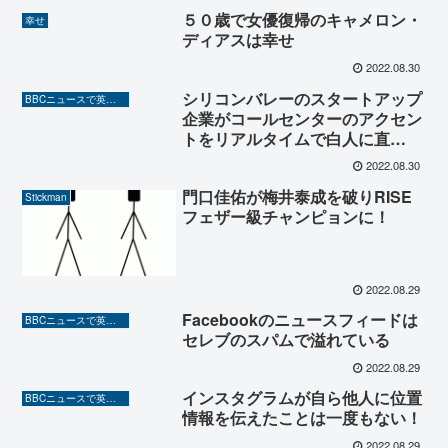
５０歳で女優復帰のキャメロン・
幸せ
ディアスは幸せ
2022.08.30
シリコンバレーのスタートアップ
BBCニュースで英語を勉強しよう（TOEIC対策に！）
企業がコールセンターのアクセン
トをリアルタイムで白人に直
す！？
2022.08.30
門口佳佑が梅井泰成を破りRISE
Stickman
フェザー級チャンピョンに！
2022.08.29
Facebookのニュースフィードは
BBCニュースで英語を勉強しよう（TOEIC対策に！）
セレブのスパムで溢れている
2022.08.29
インスタグラムが自ら他人に位置
BBCニュースで英語を勉強しよう（TOEIC対策に！）
情報を伝えたことは一度もない！
2022.08.29