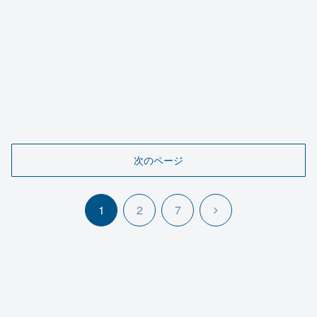
次のページ
次
1
2
7
へ