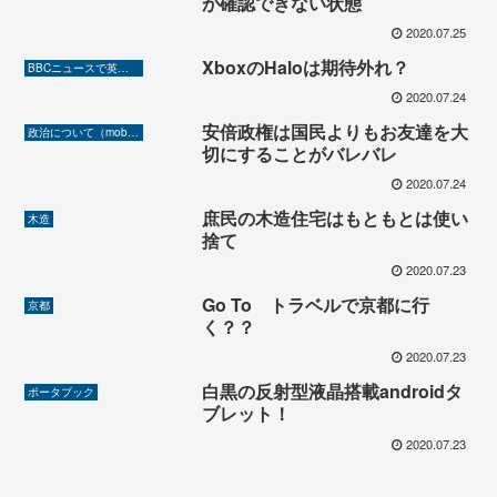
が確認できない状態
2020.07.25
XboxのHaloは期待外れ？
BBCニュースで英語を勉強しよう（TOEIC対策に！）
2020.07.24
安倍政権は国民よりもお友達を大
政治について（mobilerA8より）
切にすることがバレバレ
2020.07.24
庶民の木造住宅はもともとは使い
木造
捨て
2020.07.23
Go To トラベルで京都に行
京都
く？？
2020.07.23
白黒の反射型液晶搭載androidタ
ポータブック
ブレット！
2020.07.23