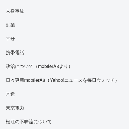
人身事故
副業
幸せ
携帯電話
政治について（mobilerA8より）
日々更新mobilerA8（Yahoo!ニュースを毎日ウォッチ）
木造
東京電力
松江の不昧流について