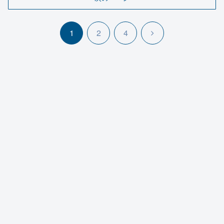
次
1
2
4
へ