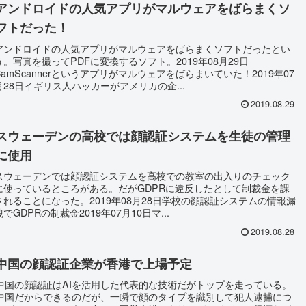
アンドロイドの人気アプリがマルウェアをばらまくソ
フトだった！
アンドロイドの人気アプリがマルウェアをばらまくソフトだったとい
う。写真を撮ってPDFに変換するソフト。2019年08月29日
CamScannerというアプリがマルウェアをばらまいていた！2019年07
月28日イギリス人ハッカーがアメリカの企...
2019.08.29
スウェーデンの高校では顔認証システムを生徒の管理
に使用
スウェーデンでは顔認証システムを高校での教室の出入りのチェック
に使っているところがある。だがGDPRに違反したとして制裁金を課
されることになった。2019年08月28日学校の顔認証システムの情報漏
洩でGDPRの制裁金2019年07月10日マ...
2019.08.28
中国の顔認証企業が香港で上場予定
中国の顔認証はAIを活用した代表的な技術だがトップを走っている。
中国だからできるのだが、一瞬で顔のタイプを識別して犯人逮捕につ