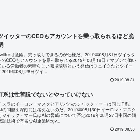
ツイッターのCEOもアカウントを乗っ取られるほど脆
弱
Twitterは危険。乗っ取りできるのが仕様だ。2019年08月31日ツイッタ
ーのCEOもアカウントを乗っ取られる2019年08月18日アマゾンで働い
ている労働者の素晴らしい職場環境という発信はフェイクだとツイー
ト2019年06月28日ツイ...
2019.08.31
IT系は性善説でないとやっていけない
テスラのイーロン・マスクとアリババのジャック・マーは同じIT系。
AIの問題を深刻には考えないのだ。2019年08月30日イーロン・マスク
とジャック・マー氏はAIの脅威について否定2019年08月27日中国の顔
認証技術で有名なAI企業Megv...
2019.08.30