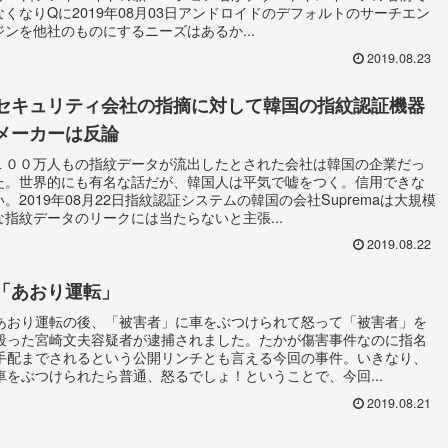
なくなりQに2019年08月03日アンドロイドのデフォルトのサーチエン
ジンを他社のものにするニーズはあるか...
2019.08.23
セキュリティ会社の指摘に対して韓国の指紋認証機器
メーカーは反論
１００万人もの指紋データが流出したとされた会社は韓国の企業だっ
た。世界的にも有名な話だが、韓国人は平気で嘘をつく。信用できな
い。2019年08月22日指紋認証システムの韓国の会社Supremaは大規模
な指紋データのリークには当たらないと主張...
2019.08.22
「あおり運転」
あおり運転の後、「被害者」に車をぶつけられて怒って「被害者」を
殴った宮崎文夫容疑者が逮捕されました。たかが傷害事件なのに指名
手配までされるという公開リンチとも言える今回の事件。いきなり、
車をぶつけられたら普通、怒るでしょ！ということで、今回...
2019.08.21