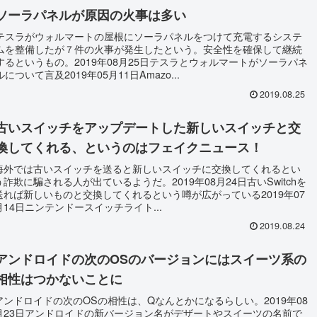
ソーラパネルが原因の火事は多い
テスラがウォルマートの屋根にソーラパネルをつけて充電するシステ
ムを整備したが７件の火事が発生したという。安全性を確保して継続
するというもの。2019年08月25日テスラとウォルマートがソーラパネ
ルについて言及2019年05月11日Amazo...
2019.08.25
古いスイッチをアップデートした新しいスイッチと交
換してくれる、というのはフェイクニュース！
海外では古いスイッチを送ると新しいスイッチに交換してくれるとい
う詐欺に騙される人が出ているようだ。2019年08月24日古いSwitchを
送れば新しいものと交換してくれるという噂が広がっている2019年07
月14日ニンテンドースイッチライト...
2019.08.24
アンドロイドの次のOSのバージョンにはスイーツ系の
相性はつかないことに
アンドロイドの次のOSの相性は、Qなんとかになるらしい。2019年08
月23日アンドロイドの新バージョン名がデザートやスイーツの名前で