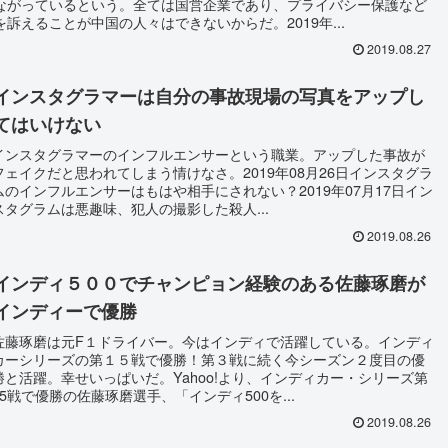
ながっているという。全ては国営企業であり、プライバシー保護など
を訴えることが中国の人々はできないからだ。2019年...
2019.08.27
インスタグラマーは自分の事故現場の写真をアップし
てはいけない
インスタグラマーのインフルエンサーという職業。アップした事故が
フェイクだと思われてしまう情けなさ。2019年08月26日インスタグラ
ムのインフルエンサーはもはや相手にされない？2019年07月17日イン
スタグラムは悪趣味、犯人の撮影した殺人...
2019.08.26
インディ５００でチャンピョン経験のある佐藤琢磨が
インディーで優勝
佐藤琢磨は元F１ドライバー。今はインディで活躍している。インディ
カーシリーズの第１５戦で優勝！第３戦に続く今シーズン２度目の優
勝と活躍。幸せいっぱいだ。Yahoo!より、インディカー・シリーズ第
15戦で優勝の佐藤琢磨選手、「インディ500を...
2019.08.26