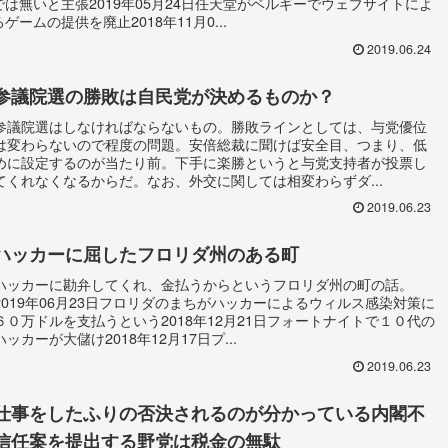
では無いと主張2019年05月24日任天堂がベルギーでウェブサイトによ
るゲームの提供を廃止2018年11月0...
2019.06.24
参議院選の勝敗は自民党が決めるものか？
参議院選はしなければならないもの。勝敗ラインとしては、与党優位
は変わらないので程度の問題。安倍総裁に聞けば安全目、つまり、低
めに設定するのが当たり前。下手に楽勝というと与党支持者が投票し
てくれなくなるからだ。なお、外交に関しては相変わらずダ...
2019.06.23
ハッカーに屈したフロリダ州のある町
ハッカーに勘弁してくれ、金払うからというフロリダ州の町の話。
2019年06月23日フロリダのまちがハッカーによるウィルス感染対策に
６０万ドルを支払うという2018年12月21日フォートナイトで１０代の
ハッカーが大儲け2018年12月17日プ...
2019.06.23
仕事をしたふりの否決されるのが分かっている内閣不
信任案を提出する野党は税金の無駄