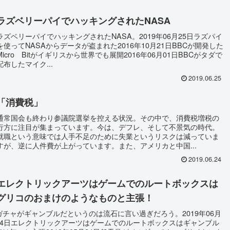
ラズベリーパイでハッキングされたNASA
ラズベリーパイでハッキングされたNASA。2019年06月25日ラズパイ
を使ってNASAからデータが盗まれた2016年10月21日BBCが開発した
Micro Bitがイギリスから世界でも展開2016年06月01日BBCがタダで
配布したマイク...
2019.06.25
「消費税」
通常国会も終わり参議院選挙を控える状況。その中で、消費税増税の
行方に注目が集まっています。今は、デフレ、そして不景気の時代。
就職という意味では人手不足のために失業というリスクは減っていま
すが、逆に人件費が上がっています。また、アメリカと中国...
2019.06.24
エレクトリックアーツはゲームでのルートボックスは
グリコのおまけのようなものと主張！
ガチャがギャンブルだというのは流石に言い過ぎだろう。2019年06月
24日エレクトリックアーツはゲームでのルートボックスはギャンブル