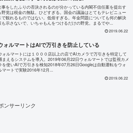
仕事をしたふりの否決されるのが分かっている内閣不信任案を提出す
る野党は税金の無駄。ひどすぎる。国会の議論はとてもテレビニュー
スで観れるものではない。低俗すぎる。年金問題についても何の解決
策も示さないで、いちゃもんをつけるだけの野党。まるでや...
2019.06.22
ウォルマートはAIで万引きを防止している
ウォルマートには１０００店以上の店でAIカメラで万引きを特定して
捕まえるシステムを導入。2019年06月22日ウォルマートでは監視カメ
ラを使いAIで万引きを検知2018年07月26日Googleは自動運転をウォ
ルマートで実験2016年12月...
2019.06.22
ポンサーリンク