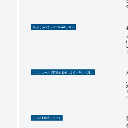
政治について（mobilerA8より）
BBCニュースで英語を勉強しよう（TOEIC対策に！）
松江の不昧流について