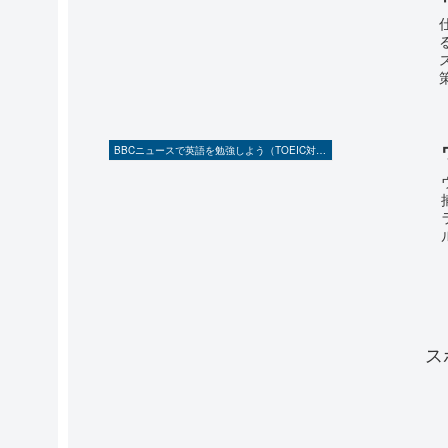
BBCニュースで英語を勉強しよう（TOEIC対策に！）
ス