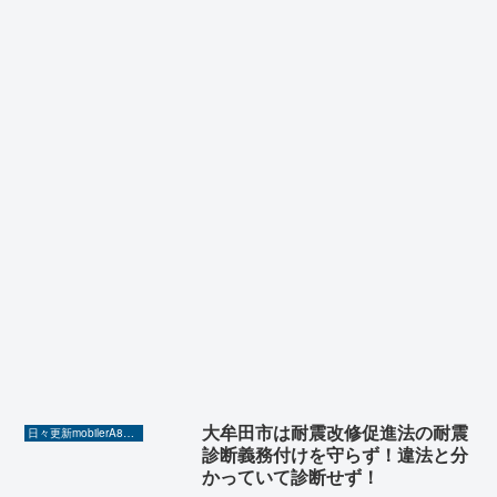
大牟田市は耐震改修促進法の耐震
日々更新mobilerA8（Yahoo!ニュースを毎日ウォッチ）
診断義務付けを守らず！違法と分
かっていて診断せず！