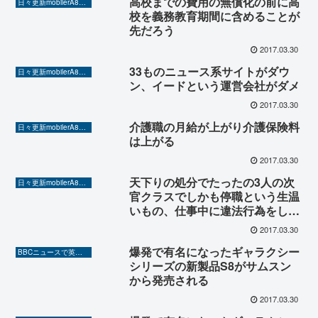
高校までの費用の無償化の前に高
日々更新mobilerA8（Yahoo!ニュースを毎日ウォッチ）
校を義務教育期間に含めることが
先だろう
2017.03.30
33ものニュース系サイトがダウ
日々更新mobilerA8（Yahoo!ニュースを毎日ウォッチ）
ン、イードという運営会社がダメ
2017.03.30
介護職の月給が上がり介護保険料
日々更新mobilerA8（Yahoo!ニュースを毎日ウォッチ）
は上がる
2017.03.30
天下りの処分でたったの3人の次
日々更新mobilerA8（Yahoo!ニュースを毎日ウォッチ）
官クラスでしかも停職という生温
いもの、仕事中に違法行為をして
税金で給料をもらってもらい得、
2017.03.30
お得だね天下りは！
爆発で有名になったギャラクシー
BBCニュースで英語を勉強しよう（TOEIC対策に！）
シリーズの新製品S8がサムスン
から発売される
2017.03.30