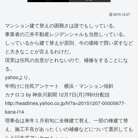
2015.12.07
マンション建て替えの困難さは誰でもしっている。
事業者の三井不動産レジデンシャルも当然しっている。
しっているから建て替えが原則、今の価格で買い戻すなど
と大きなことが言えるわけだ。
現実は住民の合意がとれないので、補修をすることにな
る。
yahooより。
年明けに住民アンケート 横浜・マンション傾斜
カナロコ by 神奈川新聞 12月7日(月)7時0分配信
http://headlines.yahoo.co.jp/hl?a=20151207-00005677-
kana-l14
理事会は来年１月初旬に全棟建て替え、一部の棟建て替
え、施工不良があったくいの補修などについて選択しても
らう記名式アンケート・・・