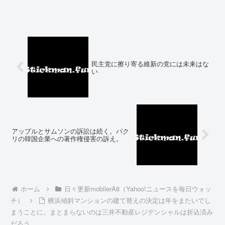
民主党に擦り寄る維新の党には未来はな
い
アップルとサムソンの訴訟は続く。パク
リの韓国企業への著作権侵害の訴え。
ホーム
日々更新mobilerA8（Yahoo!ニュースを毎日ウォッ
チ）
横浜傾斜マンションの建て替えの決定は年をまたいでし
まうことに。まとまらないのは三井不動産レジデンシャルは折込済み
だろう。