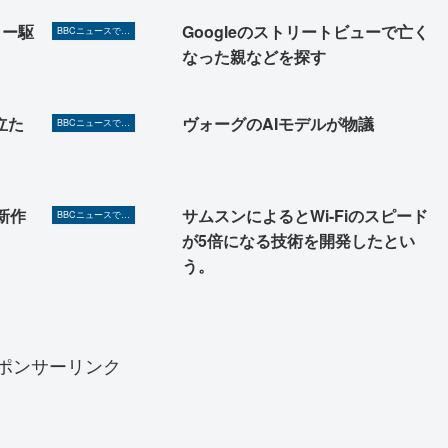
リー駆
Googleのストリートビューで亡く
BBCニュースで英語を勉強しよう（TOEIC対策に！）
なった親などを探す
立た
ヴォーグのAIモデルが物議
BBCニュースで英語を勉強しよう（TOEIC対策に！）
新作
サムスンによるとWi-Fiのスピード
BBCニュースで英語を勉強しよう（TOEIC対策に！）
が5倍になる技術を開発したとい
う。
ポンサーリンク