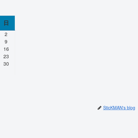
日
2
9
16
23
30
SticKMAN's blog