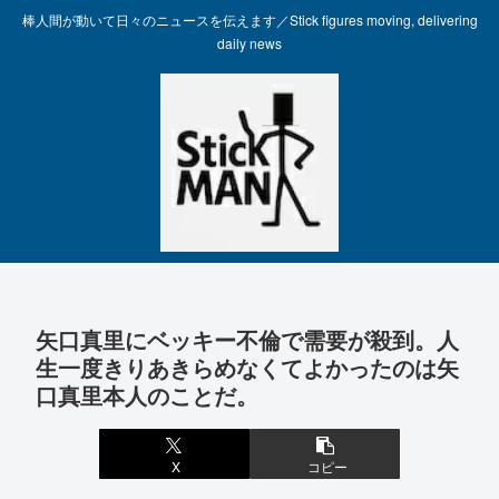
棒人間が動いて日々のニュースを伝えます／Stick figures moving, delivering
daily news
矢口真里にベッキー不倫で需要が殺到。人
生一度きりあきらめなくてよかったのは矢
口真里本人のことだ。
X
コピー