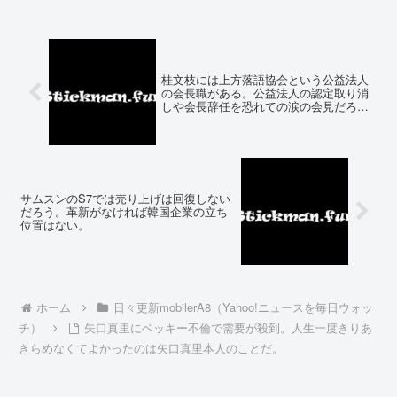
桂文枝には上方落語協会という公益法人
の会長職がある。公益法人の認定取り消
しや会長辞任を恐れての涙の会見だろ
う。
サムスンのS7では売り上げは回復しない
だろう。革新がなければ韓国企業の立ち
位置はない。
ホーム
日々更新mobilerA8（Yahoo!ニュースを毎日ウォッ
チ）
矢口真里にベッキー不倫で需要が殺到。人生一度きりあ
きらめなくてよかったのは矢口真里本人のことだ。