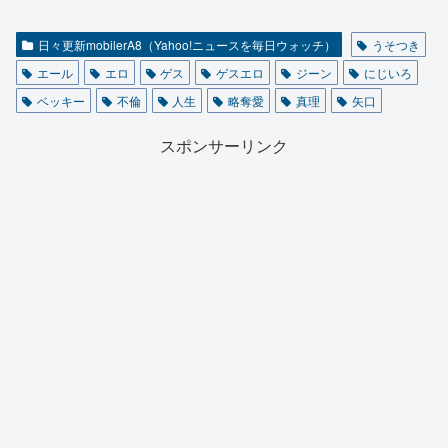
日々更新mobilerA8（Yahoo!ニュースを毎日ウォッチ）
うそつき
エール
エロ
ゲス
ゲスエロ
ジーン
にじいろ
ベッキー
不倫
人生
略奪愛
真理
矢口
スポンサーリンク