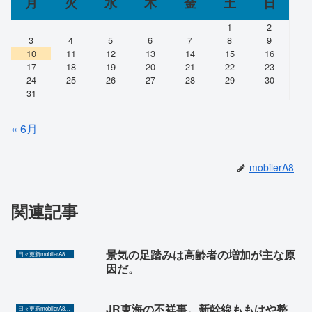
月
火
水
木
金
土
日
1
2
3
4
5
6
7
8
9
10
11
12
13
14
15
16
17
18
19
20
21
22
23
24
25
26
27
28
29
30
31
« 6月
mobilerA8
関連記事
景気の足踏みは高齢者の増加が主な原
日々更新mobilerA8（Yahoo!ニュースを毎日ウォッチ）
因だ。
JR東海の不祥事。新幹線ももはや整
日々更新mobilerA8（Yahoo!ニュースを毎日ウォッチ）