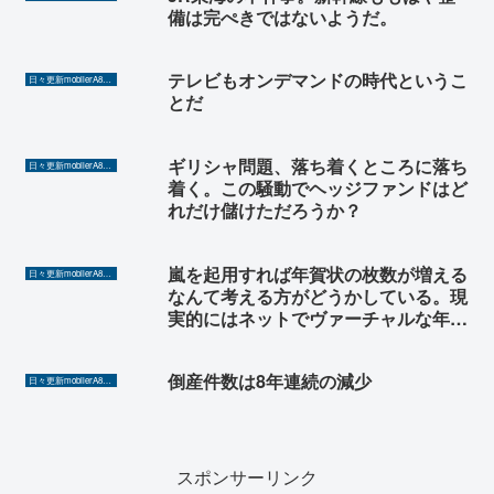
備は完ぺきではないようだ。
テレビもオンデマンドの時代というこ
日々更新mobilerA8（Yahoo!ニュースを毎日ウォッチ）
とだ
ギリシャ問題、落ち着くところに落ち
日々更新mobilerA8（Yahoo!ニュースを毎日ウォッチ）
着く。この騒動でヘッジファンドはど
れだけ儲けただろうか？
嵐を起用すれば年賀状の枚数が増える
日々更新mobilerA8（Yahoo!ニュースを毎日ウォッチ）
なんて考える方がどうかしている。現
実的にはネットでヴァーチャルな年賀
状を有料で提供できるか考えた方がい
い。ヒントはくじ付きだ。
倒産件数は8年連続の減少
日々更新mobilerA8（Yahoo!ニュースを毎日ウォッチ）
スポンサーリンク