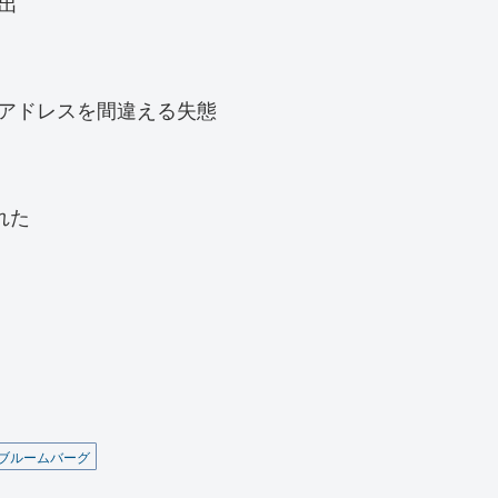
流出
ebアドレスを間違える失態
れた
ブルームバーグ