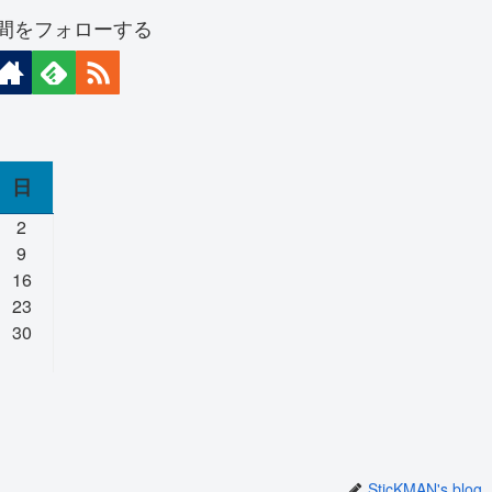
間をフォローする
日
2
9
16
23
30
SticKMAN's blog