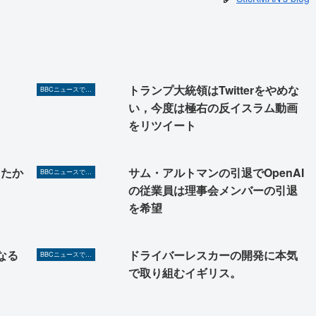
トランプ大統領はTwitterをやめな
BBCニュースで英語を勉強しよう（TOEIC対策に！）
い，今度は極右の反イスラム動画
をリツイート
ったか
サム・アルトマンの引退でOpenAI
BBCニュースで英語を勉強しよう（TOEIC対策に！）
の従業員は理事会メンバーの引退
を希望
なる
ドライバーレスカーの開発に本気
BBCニュースで英語を勉強しよう（TOEIC対策に！）
で取り組むイギリス。