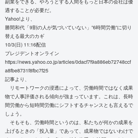
副業をできる、やろうとする人間をもっと日本の会社は優
遇することが必要だ。
Yahoo!より、
勝間和代「9割の人が気づいていない」”6時間労働”に切り
替える最大のカギ
10/3(日) 11:16配信
プレジデントオンライン
https://news.yahoo.co.jp/articles/0dacf7f9a886eb72748ccf
a8fbe8731f8fbc7f25
記事より、
リモートワークの浸透によって、労働時間ではなく成果
物で人事評価される傾向が強まっています。これは、長時
間労働から短時間労働にシフトするチャンスとも言えるで
しょう。
そもそも、労働時間というのは、私たちが何かの成果を
上げるときの「投入量」であって、成果物ではないわけで