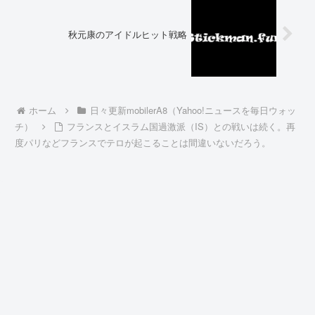
秋元康のアイドルヒット戦略
ホーム
日々更新mobilerA8（Yahoo!ニュースを毎日ウォッ
チ）
フランスとイスラム国過激派（IS）との戦いは続く。再
度パリなどフランスでテロが起こることは間違いないだろう。