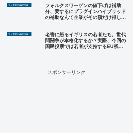
フォルクスワーゲンの値下げは補助
日々更新mobilerA8（Yahoo!ニュースを毎日ウォッチ）
分、要するにプラグインハイブリッド
の補助なんて企業がその額だけ得した
だけで消費者の支援にはなっていな
い。
老害に怒るイギリスの若者たち。世代
日々更新mobilerA8（Yahoo!ニュースを毎日ウォッチ）
間闘争が本格化するか？実際、今回の
国民投票では若者が支持するEU残留
派の女性議員が射殺されたのだ。やら
れたらやり返すのが西欧流。
スポンサーリンク