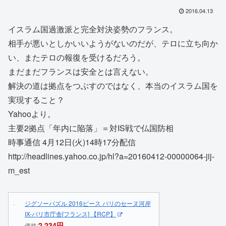
2016.04.13
イスラム国過激派と完全対決姿勢のフランス。
相手が悪いとしかいいようがないのだが、テロに立ち向か
い、またテロの報復を受けるだろう。
まだまだフランスは安全とは言えない。
解決の道は拠点をつぶすのではなく、本当のイスラム国を
実現すること？
Yahooより。
主要2拠点「年内に陥落」＝対IS戦で仏国防相
時事通信 4月12日(火)14時17分配信
http://headlines.yahoo.co.jp/hl?a=20160412-00000064-jij-
m_est
ジグソーパズル 2016ピース パリのセーヌ河岸
IX-パリ市庁舎[フランス] 【RCP】
2,234円
価格: