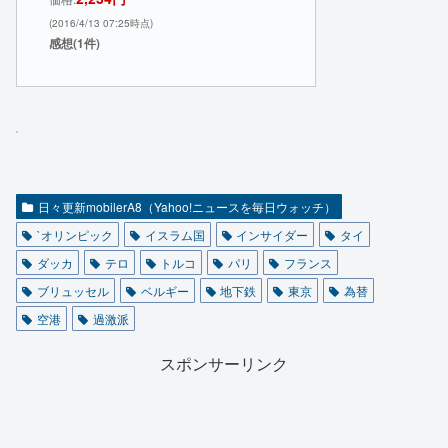
(2016/4/13 07:25時点)
感想(1件)
日々更新mobilerA8（Yahoo!ニュースを毎日ウォッチ）
`オリンピック
イスラム国
インサイダー
タイ
ダッカ
テロ
トルコ
パリ
フランス
ブリュッセル
ベルギー
地下鉄
東京
為替
空港
過激派
スポンサーリンク