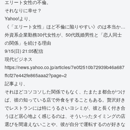
エリート女性の不倫。
それなりに幸せ？
Yahoo!より、
《「エリート女性」ほど不倫に陥りやすい》のは本当か…
外資系企業勤務30代女性が、50代既婚男性と「恋人同士
の関係」を続ける理由
9/15(日) 21:05配信
現代ビジネス
https://news.yahoo.co.jp/articles/7e0f2510b72939b46a687
ffcf27e442fe865aaa2?page=2
記事より、
それほどコソコソした関係でもなく、たまたま都合がつけ
ば、彼の知っている店で外食をすることもある。贅沢好き
でレストランには特にうるさいヨシミが、彼と長く付き合
うほど居心地よく感じるのは、そういったタイミングの店
選びを間違えないことや、彼が自分で運転するのが好きな