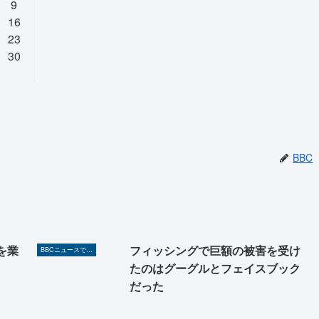
9
16
23
30
BBC
を業
フィッシングで巨額の被害を受け
BBCニュースで英語を勉強しよう（TOEIC対策に！）
たのはグーグルとフェイスブック
だった