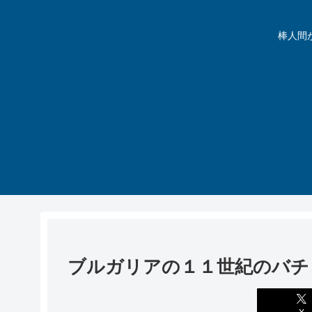
棒人間が動
ブルガリアの１１世紀のバチ
X