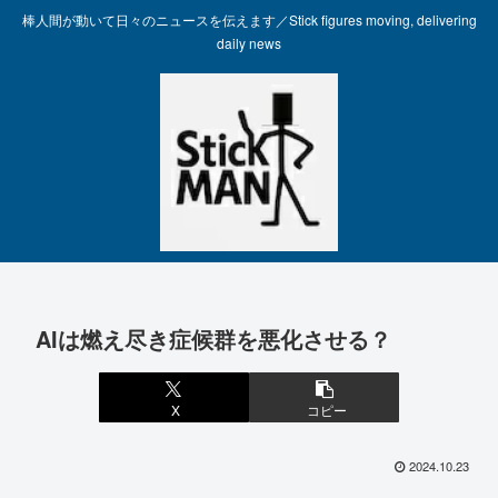
棒人間が動いて日々のニュースを伝えます／Stick figures moving, delivering
daily news
AIは燃え尽き症候群を悪化させる？
X
コピー
2024.10.23