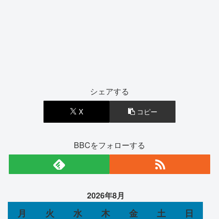
シェアする
X
コピー
BBCをフォローする
2026年8月
月
火
水
木
金
土
日