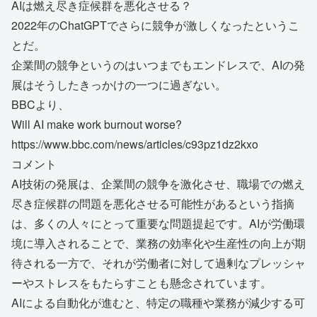
AIは燃え尽き症候群を悪化させる？
2022年のChatGPTでさらに競争が激しくなったというこ
とだ。
企業間の競争というのはいつまでもエンドレスで、AIの発
展はそうしたきっかけの一つに過ぎない。
BBCより、
Will AI make work burnout worse?
https://www.bbc.com/news/articles/c93pz1dz2kxo
コメント
AI技術の発展は、企業間の競争を激化させ、職場での燃え
尽き症候群の問題を悪化させる可能性があるという指摘
は、多くの人々にとって重要な問題提起です。AIが労働環
境に導入されることで、業務の効率化や生産性の向上が期
待される一方で、それが労働者に対して過剰なプレッシャ
ーやストレスをもたらすことも懸念されています。
AIによる自動化が進むと、特定の職種や業務が減少する可