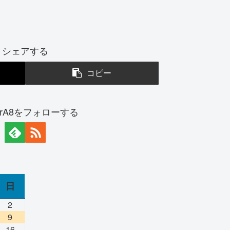
シェアする
コピー
lerA8をフォローする
日
2
9
16