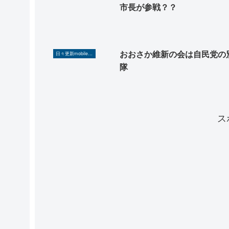
市長が参戦？？
おおさか維新の会は自民党の
日々更新mobilerA8（Yahoo!ニュースを毎日ウォッチ）
隊
ス