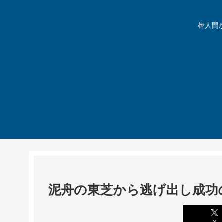
棒人間が動
泥舟の東芝から逃げ出し成功
X