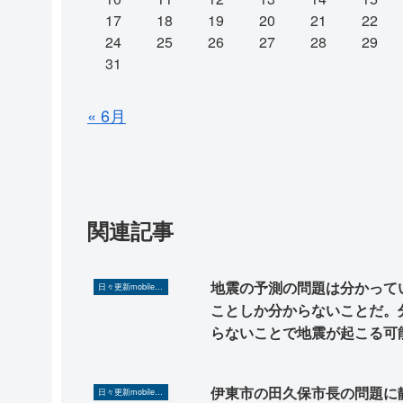
17
18
19
20
21
22
24
25
26
27
28
29
31
« 6月
関連記事
地震の予測の問題は分かって
日々更新mobilerA8（Yahoo!ニュースを毎日ウォッチ）
ことしか分からないことだ。
らないことで地震が起こる可
は無限と言っていいほどある
測値を出して脅かそうという
伊東市の田久保市長の問題に
日々更新mobilerA8（Yahoo!ニュースを毎日ウォッチ）
がバカにしている。