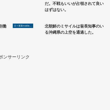
だ。不戦もいいが占領されて良い
はずはない。
別働
北朝鮮のミサイルは翁長知事のい
日々更新mobilerA8（Yahoo!ニュースを毎日ウォッチ）
る沖縄県の上空を通過した。
ポンサーリンク