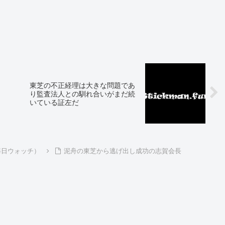
東芝の不正経理は大きな問題であ
り監査法人との馴れ合いがまだ続
いている証左だ
を毎日ウォッチ）
泥舟の東芝から逃げ出し成功の志賀会長