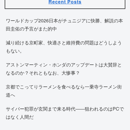
Recent Posts
ワールドカップ2026日本がチュニジアに快勝、解説の本
田圭佑の予言がまた的中
減り続ける京町家、快適さと維持費の問題はどうしよう
もない。
アストンマーティン・ホンダのアップデートは大賛辞と
なるのか？それともなお、大惨事？
京都でこってりラーメンを食べるなら一乗寺ラーメン街
道へ
サイバー犯罪が玄関まで来る時代——狙われるのはPCで
はなく人間だ