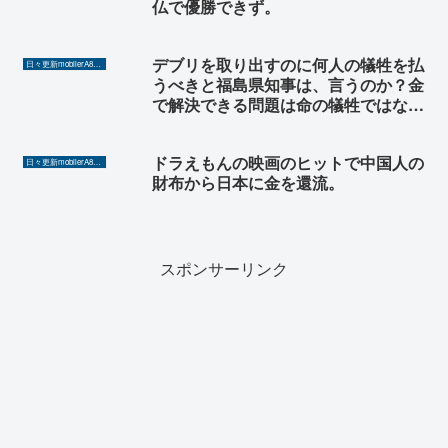
仏で優勝できず。
デブリを取り出すのに何人の犠牲を払
日々更新mobilerA8（Yahoo!ニュースを毎日ウォッチ）
うべきと福島県知事は、言うのか？金
で解決できる問題は命の犠牲ではなく
金で解決すべき。
ドラえもんの映画のヒットで中国人の
日々更新mobilerA8（Yahoo!ニュースを毎日ウォッチ）
財布から日本に金を還流。
スポンサーリンク