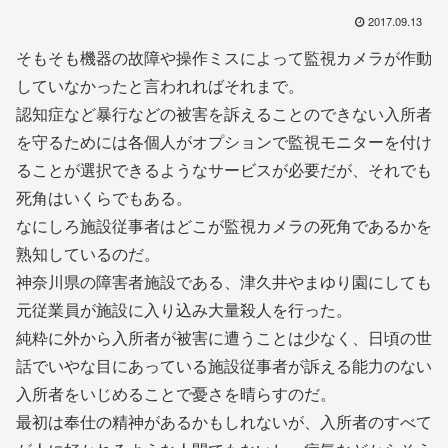
2017.09.13
そもそも機器の故障や操作ミスによって監視カメラが作動
していなかったと言われればそれまで。
認知症など暴行などの被害を訴えることのできない入所者
を守るためには各個人がオプションで監視モニターを付け
ることが選択できるようなサービスが必要だが、それでも
死角はいくらでもある。
なにしろ施設従事者はどこが監視カメラの死角であるかを
熟知しているのだ。
神奈川県の障害者施設である、津久井やまゆり園にしても
元従業員が施設に入り込み大量殺人を行った。
純粋に外から入所者が被害に遭うことは少なく、日頃の世
話でいやな目にあっている施設従事者が訴える能力のない
入所者をいじめることで憂さを晴らすのだ。
最初は奉仕の精神があるかもしれないが、入所者のすべて