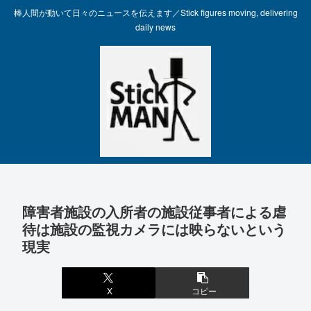
棒人間が動いて日々のニュースを伝えます／Stick figures moving, delivering
daily news
障害者施設の入所者の施設従事者による虐
待は施設の監視カメラには映らないという
現実
X
コピー