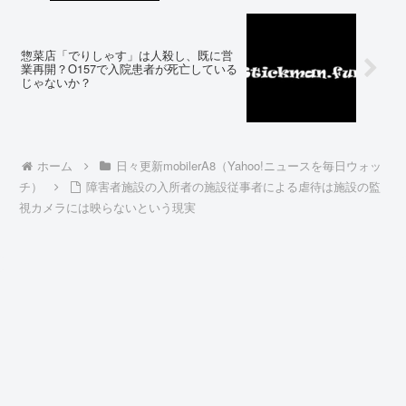
惣菜店「でりしゃす」は人殺し、既に営
業再開？O157で入院患者が死亡している
じゃないか？
ホーム
日々更新mobilerA8（Yahoo!ニュースを毎日ウォッ
チ）
障害者施設の入所者の施設従事者による虐待は施設の監
視カメラには映らないという現実