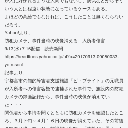
が人に好かれるような人間でもないし、病気などからそう
いう人とは程遠い状態になっているケースもある。
よほどの高給でもなければ、こうしたことは無くならない
だろう。
Yahoo!より、
防犯カメラ、事件当時の映像消える…入所者傷害
9/13(水) 7:16配信 読売新聞
https://headlines.yahoo.co.jp/hl?a=20170913-00050033-
yom-soci
記事より、
宇都宮市の知的障害者支援施設「ビ・ブライト」の元職員
が入所者への傷害容疑で逮捕された事件で、施設内の防犯
カメラの録画記録から、事件当時の映像が消えてい
た・・・
関係者から事情を聞くとともに防犯カメラを確認したとこ
ろ、３月下旬～４月１６日の映像が消えていた。その前後