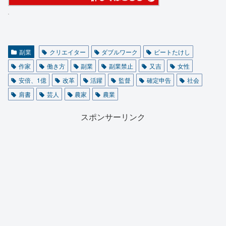
副業
クリエイター
ダブルワーク
ビートたけし
作家
働き方
副業
副業禁止
又吉
女性
安倍、1億
改革
活躍
監督
確定申告
社会
肩書
芸人
農家
農業
スポンサーリンク