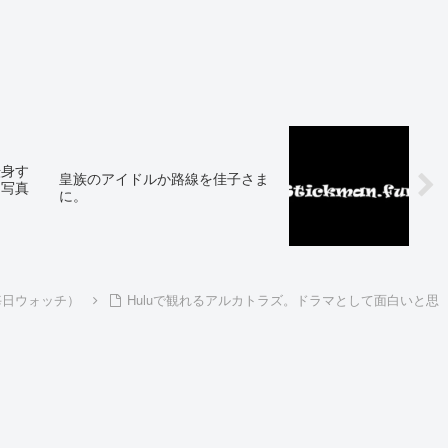
転身す
皇族のアイドルか路線を佳子さま
、写真
に。
を毎日ウォッチ）
Huluで観れるアルカトラズ。ドラマとして面白いと思