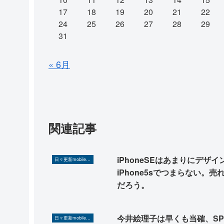
17
18
19
20
21
22
24
25
26
27
28
29
31
« 6月
関連記事
iPhoneSEはあまりにデザイ
日々更新mobilerA8（Yahoo!ニュースを毎日ウォッチ）
iPhone5sでつまらない。売
だろう。
今井絵理子は早くも当確、SP
日々更新mobilerA8（Yahoo!ニュースを毎日ウォッチ）