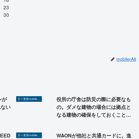
23
30
mobilerA8
ンが
役所の庁舎は防災の際に必要なも
日々更新mobilerA8（Yahoo!ニュースを毎日ウォッチ）
れない
の。ダメな建物の場合には拠点と
なる建物の確保をしておくことが
必要だ。役所の建物は我慢であれ
ば行政サービスも我慢となるがそ
EED
WAONが他社と共通カードに。進
日々更新mobilerA8（Yahoo!ニュースを毎日ウォッチ）
れでいいなら、それも一つの割り