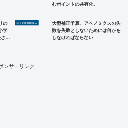
むポイントの共有化。
切りだ。
りの
大型補正予算、アベノミクスの失
日々更新mobilerA8（Yahoo!ニュースを毎日ウォッチ）
小学
敗を失敗としないためには何かを
表され
しなければならない
ポンサーリンク