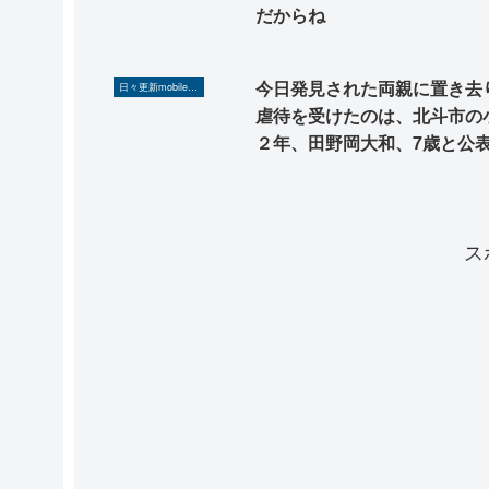
だからね
今日発見された両親に置き去
日々更新mobilerA8（Yahoo!ニュースを毎日ウォッチ）
虐待を受けたのは、北斗市の
２年、田野岡大和、7歳と公
た
ス