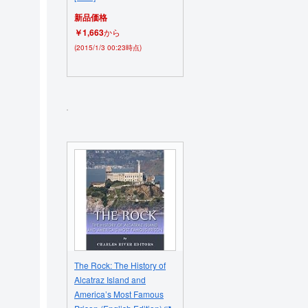
新品価格
￥1,663
から
(2015/1/3 00:23時点)
The Rock: The History of
Alcatraz Island and
America’s Most Famous