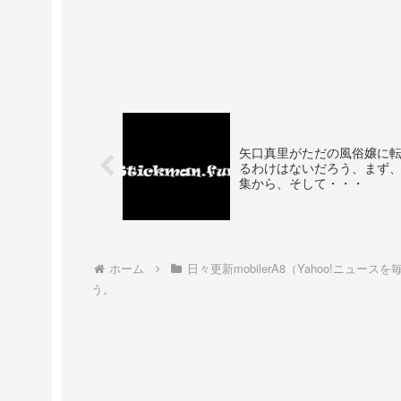
矢口真里がただの風俗嬢に
るわけはないだろう、まず
集から、そして・・・
ホーム
日々更新mobilerA8（Yahoo!ニュース
う。