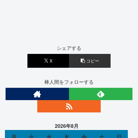
シェアする
X
コピー
棒人間をフォローする
2026年8月
月
火
水
木
金
土
日