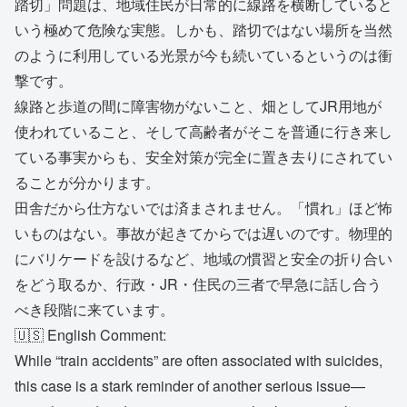
踏切」問題は、地域住民が日常的に線路を横断していると
いう極めて危険な実態。しかも、踏切ではない場所を当然
のように利用している光景が今も続いているというのは衝
撃です。
線路と歩道の間に障害物がないこと、畑としてJR用地が
使われていること、そして高齢者がそこを普通に行き来し
ている事実からも、安全対策が完全に置き去りにされてい
ることが分かります。
田舎だから仕方ないでは済まされません。「慣れ」ほど怖
いものはない。事故が起きてからでは遅いのです。物理的
にバリケードを設けるなど、地域の慣習と安全の折り合い
をどう取るか、行政・JR・住民の三者で早急に話し合う
べき段階に来ています。
🇺🇸 English Comment:
While “train accidents” are often associated with suicides,
this case is a stark reminder of another serious issue—