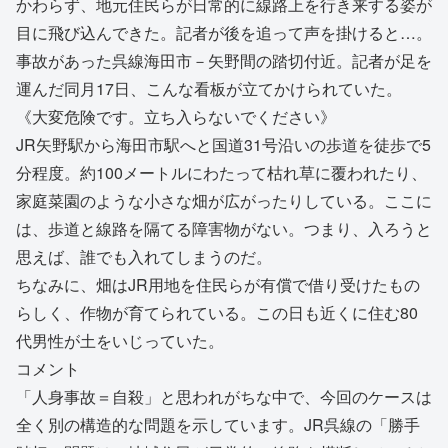
かわらず、地元住民らが日常的に線路上を行き来する姿が
目に飛び込んできた。記者が後を追って声を掛けると…。
事故があった呉線海田市－矢野間の踏切付近。記者が足を
運んだ同月17日、こんな看板が立てかけられていた。
《大変危険です。立ち入らないでください》
JR矢野駅から海田市駅へと国道31号沿いの歩道を徒歩で5
分程度。約100メートルにわたって枯れ草に覆われたり、
家庭菜園のような小さな畑が広がったりしている。ここに
は、歩道と線路を隔てる障害物がない。つまり、入ろうと
思えば、誰でも入れてしまうのだ。
ちなみに、畑はJR用地を住民らが有償で借り受けたもの
らしく、作物が育てられている。この日も近くに住む80
代男性が土をいじっていた。
コメント
「人身事故＝自殺」と思われがちな中で、今回のケースは
全く別の構造的な問題を示しています。JR呉線の「勝手