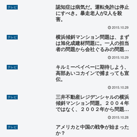
認知症は病気だ。運転免許は停止
テレビ
にすべき。暴走老人が2人を殺
害。
2015.10.29
横浜傾斜マンション問題は、まず
テレビ
は旭化成建材問題に。一人の担当
者の問題から会社ぐるみの問題に
発展。元請がチェックしていれば
2015.10.29
大丈夫の保証は？
キルミーベイベーに期待しよう、
テレビ
高部あいコカインで捕まっても宣
伝。
2015.10.28
三井不動産レジデンシャルの横浜
テレビ
傾斜マンション問題。２００４年
ではなく、２００２年から問題社
員が関与で３０４０件が何件に増
2015.10.28
えるのか？
アメリカと中国の戦争が始まった
テレビ
か？