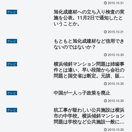
2015.10.31
旭化成建材への立ち入り検査の実
テレビ
施を公表。11月2日で通知したと
いうことか。
2015.10.31
もともと旭化成建材など信用でき
テレビ
ないのではないか？
2015.10.30
横浜傾斜マンション問題は姉歯事
テレビ
件とは違い、早い段階から会社の
問題と国交省は断定。元請、販売
も含めて会社の問題なら営業停止
2015.10.30
や営業許可自体の検討が必要だろ
中国が一人っ子政策を廃止
う。
テレビ
2015.10.30
杭工事が疑わしい公共施設は横浜
テレビ
市の中学校。横浜傾斜マンション
問題は学校など公共施設一般に波
及。
2015.10.30