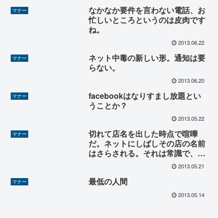
なかなか要件を言わない電話、お
マナー
忙しいところというのは皮肉です
ね。
2013.06.22
ネット中毒の新しい形。通知は要
マナー
らない。
2013.06.20
facebookはなりすまし放題とい
マナー
うことか？
2013.05.22
切れて店名を出した時点で喧嘩
マナー
だ。ネットにしばしその店の名前
はさらされる。それは常識で、簡
単に謝ってすむ話ではないと思
2013.05.21
う。
最低の人間
マナー
2013.05.14