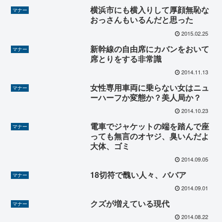
横浜市にも横入りして厚顔無恥な
マナー
おっさんもいるんだと思った
2015.02.25
新幹線の自由席にカバンをおいて
マナー
席とりをする非常識
2014.11.13
女性専用車両に乗らない女はニュ
マナー
ーハーフか変態か？美人局か？
2014.10.23
電車でジャケットの端を踏んで座
マナー
っても無言のオヤジ、臭いんだよ
大体、ゴミ
2014.09.05
18切符で醜い人々、ババア
マナー
2014.09.01
クズが増えている現代
マナー
2014.08.22