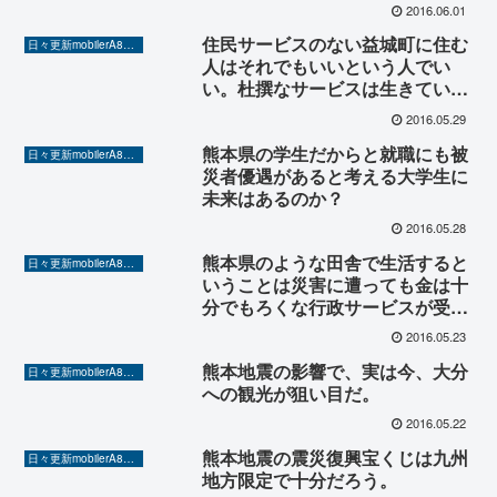
2016.06.01
住民サービスのない益城町に住む
日々更新mobilerA8（Yahoo!ニュースを毎日ウォッチ）
人はそれでもいいという人でい
い。杜撰なサービスは生きている
間に改善されないだろう。
2016.05.29
熊本県の学生だからと就職にも被
日々更新mobilerA8（Yahoo!ニュースを毎日ウォッチ）
災者優遇があると考える大学生に
未来はあるのか？
2016.05.28
熊本県のような田舎で生活すると
日々更新mobilerA8（Yahoo!ニュースを毎日ウォッチ）
いうことは災害に遭っても金は十
分でもろくな行政サービスが受け
られないということ。教育環境も
2016.05.23
同様であり、この機会に人は減る
熊本地震の影響で、実は今、大分
だろう。
日々更新mobilerA8（Yahoo!ニュースを毎日ウォッチ）
への観光が狙い目だ。
2016.05.22
熊本地震の震災復興宝くじは九州
日々更新mobilerA8（Yahoo!ニュースを毎日ウォッチ）
地方限定で十分だろう。