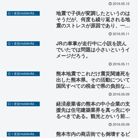
2016.05.12
地震で子供が変調したというのは
日々更新mobilerA8（Yahoo!ニュースを毎日ウォッチ）
そうだが、何度も繰り返される地
震のストレスが原因であり、一定
期間疎開することの重要性が改め
2016.05.11
て確認されたというべきだろう。
JRの車掌が走行中に小説を読ん
日々更新mobilerA8（Yahoo!ニュースを毎日ウォッチ）
でいたでは問題は小さいというイ
メージだろう。
2016.05.11
熊本地震でこれだけ震災関連死を
日々更新mobilerA8（Yahoo!ニュースを毎日ウォッチ）
出した熊本県。その活動について
国民すべての税金で県の負担なし
にすることが本当に正しいのか？
2016.05.09
経済産業省の熊本の中小企業の支
日々更新mobilerA8（Yahoo!ニュースを毎日ウォッチ）
援先は住宅建築業界を真っ先にや
るべきである。観光とかいう前に
家を修理、再建することが先であ
2016.05.09
り、そのために地元企業を支援す
熊本市内の商店街でも倒壊するビ
るのが国の仕事だろう。
日々更新mobilerA8（Yahoo!ニュースを毎日ウォッチ）