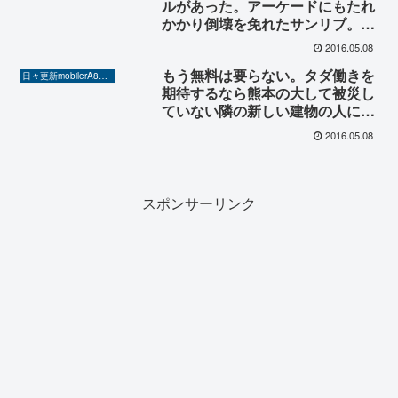
ルがあった。アーケードにもたれ
かかり倒壊を免れたサンリブ。す
ぐに解体を行ったのは責任がある
2016.05.08
からだ。
もう無料は要らない。タダ働きを
日々更新mobilerA8（Yahoo!ニュースを毎日ウォッチ）
期待するなら熊本の大して被災し
ていない隣の新しい建物の人に頭
を下げて手伝ってもらうのか、業
2016.05.08
者に頼むべきだ。
スポンサーリンク