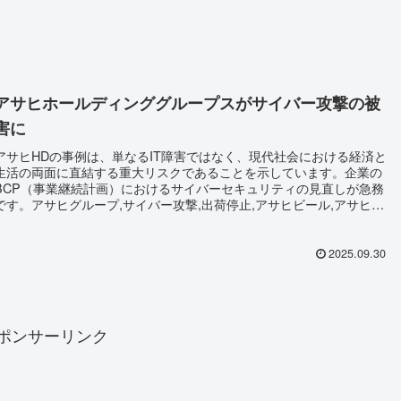
アサヒホールディンググループスがサイバー攻撃の被
害に
アサヒHDの事例は、単なるIT障害ではなく、現代社会における経済と
生活の両面に直結する重大リスクであることを示しています。企業の
BCP（事業継続計画）におけるサイバーセキュリティの見直しが急務
です。アサヒグループ,サイバー攻撃,出荷停止,アサヒビール,アサヒ飲
料,システム障害,日本企業サイバー攻撃,セキュリティ事故,ビール業界,
企業トラブル2025,Asahi Group Holdings,cyberattack Japan,beer
shipment suspended,cybersecurity issue
2025.09.30
ポンサーリンク