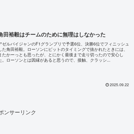
角田裕毅はチームのために無理はしなかった
アゼルバイジャンのF1グランプリで予選6位、決勝6位でフィニッシュ
した角田裕毅。ローソンにピットのタイミングで抜かれたときには、
またかーっとも思ったが、とにかく最後まで走り切ったので安心し
た。ローソンとは因縁があると思うので、接触、クラッシ...
2025.09.22
ポンサーリンク