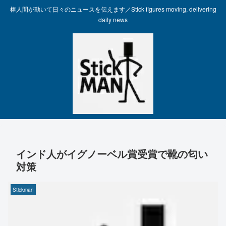
棒人間が動いて日々のニュースを伝えます／Stick figures moving, delivering
daily news
インド人がイグノーベル賞受賞で靴の匂い
対策
Stickman