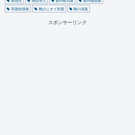
新規性
病院導入
紫外線消臭
紫外線除菌
革新的技術
靴のニオイ対策
靴の消臭
スポンサーリンク