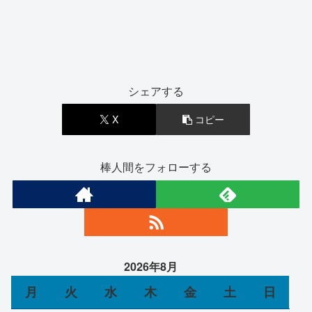
シェアする
X
コピー
棒人間をフォローする
2026年8月
月
火
水
木
金
土
日