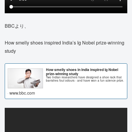
BBCより、
How smelly shoes inspired India’s Ig Nobel prize-winning
study
How smelly shoes in India inspired Ig Nobel
prize-winning study
Two Indian researchers have designed a shoe rack that
banishes foul odours - and have won a fun science prize.
www.bbc.com