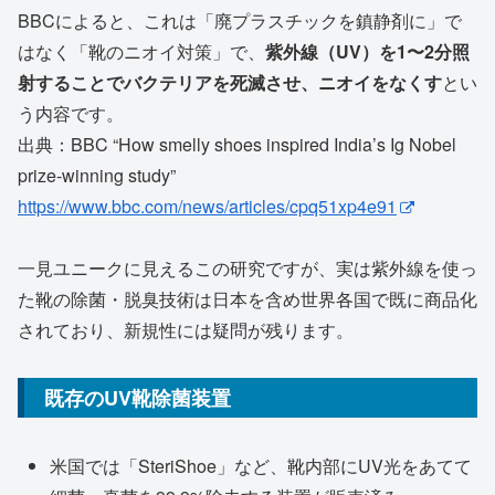
BBCによると、これは「廃プラスチックを鎮静剤に」で
はなく「靴のニオイ対策」で、
紫外線（UV）を1〜2分照
射することでバクテリアを死滅させ、ニオイをなくす
とい
う内容です。
出典：BBC “How smelly shoes inspired India’s Ig Nobel
prize-winning study”
https://www.bbc.com/news/articles/cpq51xp4e91
一見ユニークに見えるこの研究ですが、実は紫外線を使っ
た靴の除菌・脱臭技術は日本を含め世界各国で既に商品化
されており、新規性には疑問が残ります。
既存のUV靴除菌装置
米国では「SteriShoe」など、靴内部にUV光をあてて