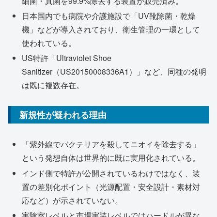
細菌・真菌を99.9%除去する装置が販売済み。
日本国内でも病院や介護施設で「UV靴除菌・乾燥
機」などが導入されており、衛生管理の一環として
使われている。
US特許「Ultraviolet Shoe
Sanitizer（US20150008336A1）」など、同種の発明
は既に複数存在。
新規性が疑われる理由
「紫外線でバクテリアを殺してニオイを除去する」
という発想自体は世界的に既に実用化されている。
インド側で特許が公開されているわけではなく、装
置の差別化ポイント（光源配置・安全設計・素材対
応など）が示されていない。
実験室レベルと市場実装レベルではハードルが異な